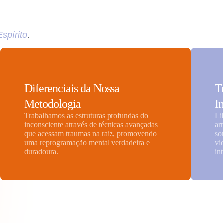
Espírito
.
Diferenciais da Nossa
T
Metodologia
I
Trabalhamos as estruturas profundas do
Li
inconsciente através de técnicas avançadas
ar
que acessam traumas na raiz, promovendo
so
uma reprogramação mental verdadeira e
vi
duradoura.
in