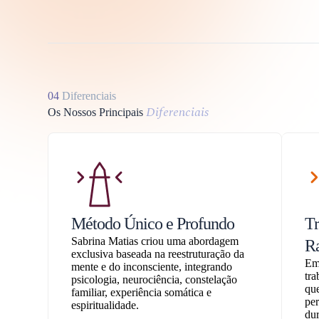
04
Diferenciais
Diferenciais
Os Nossos Principais
Método Único e Profundo
T
Sabrina Matias criou uma abordagem
R
exclusiva baseada na reestruturação da
Em 
mente e do inconsciente, integrando
tra
psicologia, neurociência, constelação
que
familiar, experiência somática e
pe
espiritualidade.
dur