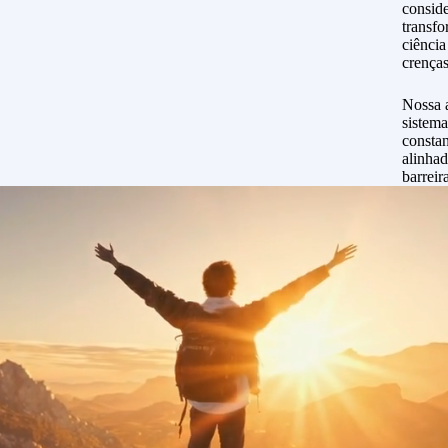
conside
transfo
ciência
crenças
Nossa 
sistema
constan
alinhad
barreir