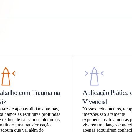
rabalho com Trauma na
Aplicação Prática 
aiz
Vivencial
vez de apenas aliviar sintomas,
Nossos treinamentos, terap
balhamos as estruturas profundas
imersões são altamente
 realmente causam os bloqueios,
experienciais, levando as 
rmitindo uma transformação
viverem mudanças concret
adoura que vai além do
apenas adquirirem conhec