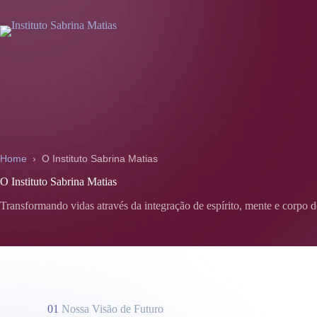
Pular
para
o
conteúdo
Home
›
O Instituto Sabrina Matias
O Instituto Sabrina Matias
Transformando vidas através da integração de espírito, mente e corpo 
01
Nossa Visão de Futuro