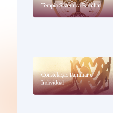
Terapia Sistêmica Familiar
Constelação Familiar e
Individual