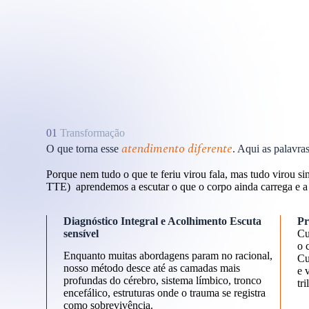
01
Transformação
atendimento diferente
O que torna esse
. Aqui as palavra
Porque nem tudo o que te feriu virou fala, mas tudo virou s
TTE) aprendemos a escutar o que o corpo ainda carrega e a
Diagnóstico Integral e Acolhimento Escuta
Pr
sensível
Cu
o 
Enquanto muitas abordagens param no racional,
Cu
nosso método desce até as camadas mais
e 
profundas do cérebro, sistema límbico, tronco
tr
encefálico, estruturas onde o trauma se registra
como sobrevivência.