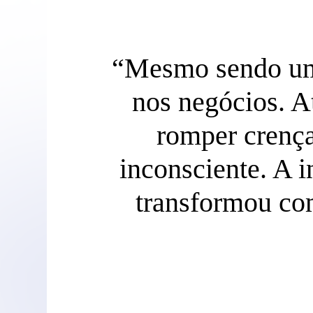
o dos
“Mesmo sendo uma
undo –
nos negócios. A
 meu
romper crença
uem
inconsciente. A i
transformou co