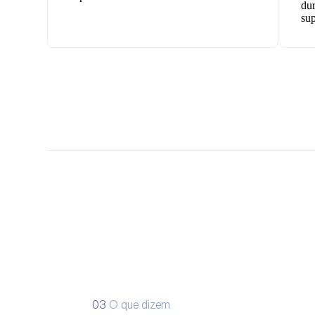
dur
sup
03
O que dizem