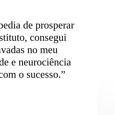
edia de prosperar
“E
tituto, consegui
relaci
ravadas no meu
me
ade e neurociência
sabota
com o sucesso.”
e 