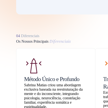
04
Diferenciais
Diferenciais
Os Nossos Principais
Método Único e Profundo
T
Sabrina Matias criou uma abordagem
R
exclusiva baseada na reestruturação da
Em 
mente e do inconsciente, integrando
tra
psicologia, neurociência, constelação
que
familiar, experiência somática e
pe
espiritualidade.