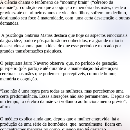
A ciência chama o fenômeno de “mommy brain” (“cérebro da
mamãe”), condição em que a cognição e memória das mães, desde a
gravidez até os primeiros anos de vida dos filhos, sofrem um declínio,
destinando seu foco à maternidade, com uma certa desatenção a outras
demandas.
A psicóloga Sabrina Matias destaca que hoje os aspectos emocionais
da gravidez, parto e pós-parto são reconhecidos, e a grande maioria
dos estudos aponta para a ideia de que esse período é marcado por
grandes transformações psíquicas.
O psiquiatra Jairo Navarro observa que, no período de gestação,
puerpério (pós-parto) e até durante a amamentação há alterações
cerebrais nas mães que podem ser perceptíveis, como de humor,
memória e cognição.
“Isso não é uma regra para todas as mulheres, mas percebemos uma
certa predominância. Essas alterações não são permanentes. Depois de
um tempo, o cérebro da mãe vai voltando ao funcionamento prévio”,
afirma.
O médico explica ainda que, depois que a mulher engravida, há a
produção de uma série de hormônios, que, normalmente, ficam em
concentrações menores no corpo, quando não há gestação.